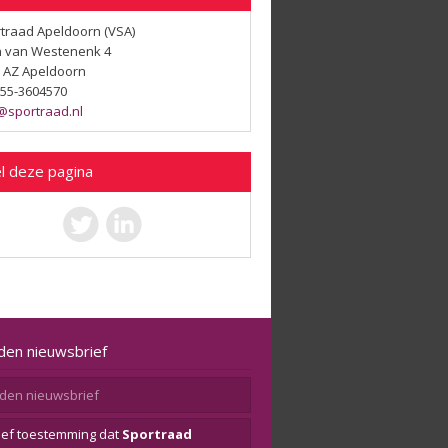
traad Apeldoorn (VSA)
 van Westenenk 4
 AZ Apeldoorn
 055-3604570
@sportraad.nl
l deze pagina
den nieuwsbrief
eef toestemming dat
Sportraad