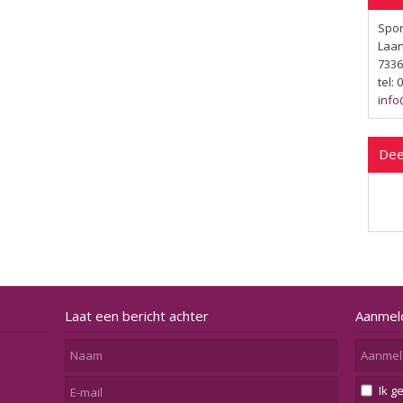
Spor
Laan
7336
tel:
info
Dee
Laat een bericht achter
Aanmel
Ik g