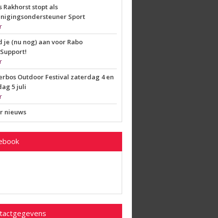
s Rakhorst stopt als
nigingsondersteuner Sport
r
 je (nu nog) aan voor Rabo
Support!
r
rbos Outdoor Festival zaterdag 4 en
ag 5 juli
r
r nieuws
ebook
tactgegevens