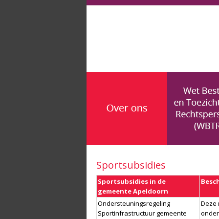
Sportsubsidies
Sportsubsidies in de
Besch
gemeente Apeldoorn
Ondersteuningsregeling
Deze 
Sportinfrastructuur gemeente
onder