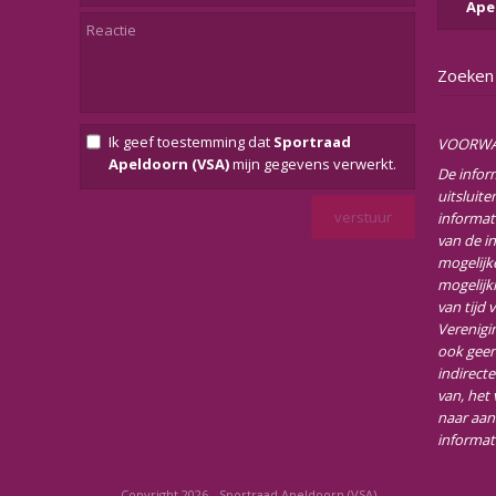
Ape
Zoeken
Ik geef toestemming dat
Sportraad
VOORW
Apeldoorn (VSA)
mijn gegevens verwerkt.
De infor
uitsluit
informat
van de i
mogelijke
mogelijk
van tijd 
Verenigi
ook geen
indirect
van, het
naar aan
informat
Copyright 2026 - Sportraad Apeldoorn (VSA)