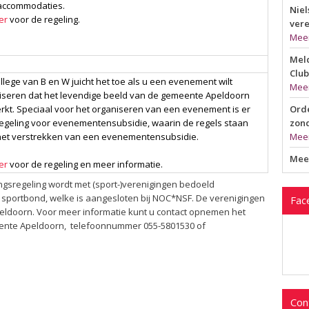
accommodaties.
Niel
er
voor de regeling.
vere
Mee
Meld
Club
llege van B en W juicht het toe als u een evenement wilt
Mee
iseren dat het levendige beeld van de gemeente Apeldoorn
erkt. Speciaal voor het organiseren van een evenement is er
Orde
egeling voor evenementensubsidie, waarin de regels staan
zond
het verstrekken van een evenementensubsidie.
Mee
Mee
er
voor de regeling en meer informatie.
ngsregeling wordt met (sport-)verenigingen bedoeld
n sportbond, welke is aangesloten bij NOC*NSF. De verenigingen
Fac
eldoorn. Voor meer informatie kunt u contact opnemen het
eente Apeldoorn, telefoonnummer 055-5801530 of
Con