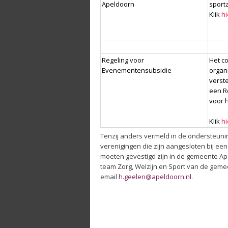
Apeldoorn
sport
Klik
hi
Regeling voor
Het co
Evenementensubsidie
organ
verst
een R
voor 
Klik
hi
Tenzij anders vermeld in de ondersteuni
verenigingen die zijn aangesloten bij ee
moeten gevestigd zijn in de gemeente Ap
team Zorg, Welzijn en Sport van de gem
email
h.geelen@apeldoorn.nl
.