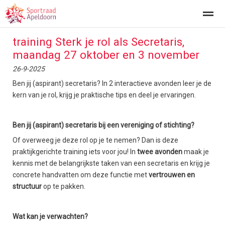
training Sterk je rol als Secretaris,
Bestuur - Bestuur VSA
Verenigingsondersteuning
Sportac
maandag 27 oktober en 3 november
26-9-2025
Home
Nieuws
Contact
Bellen
E-
Ben jij (aspirant) secretaris? In 2 interactieve avonden leer je de
kern van je rol, krijg je praktische tips en deel je ervaringen.
Ben jij (aspirant) secretaris bij een vereniging of stichting?
Of overweeg je deze rol op je te nemen? Dan is deze
praktijkgerichte training iets voor jou! In
twee avonden
maak je
kennis met de belangrijkste taken van een secretaris en krijg je
concrete handvatten om deze functie met
vertrouwen en
structuur
op te pakken.
Wat kan je verwachten?