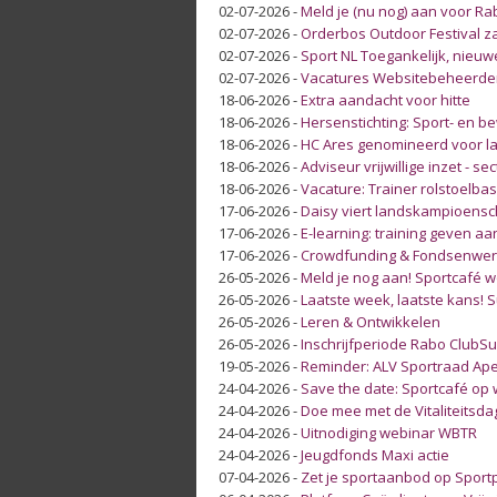
02-07-2026
-
Meld je (nu nog) aan voor Ra
02-07-2026
-
Orderbos Outdoor Festival za
02-07-2026
-
Sport NL Toegankelijk, nieuw
02-07-2026
-
Vacatures Websitebeheerder
18-06-2026
-
Extra aandacht voor hitte
18-06-2026
-
Hersenstichting: Sport- en 
18-06-2026
-
HC Ares genomineerd voor lan
18-06-2026
-
Adviseur vrijwillige inzet - se
18-06-2026
-
Vacature: Trainer rolstoelb
17-06-2026
-
Daisy viert landskampioens
17-06-2026
-
E-learning: training geven a
17-06-2026
-
Crowdfunding & Fondsenwer
26-05-2026
-
Meld je nog aan! Sportcafé 
26-05-2026
-
Laatste week, laatste kans!
26-05-2026
-
Leren & Ontwikkelen
26-05-2026
-
Inschrijfperiode Rabo ClubSup
19-05-2026
-
Reminder: ALV Sportraad Ap
24-04-2026
-
Save the date: Sportcafé op
24-04-2026
-
Doe mee met de Vitaliteitsda
24-04-2026
-
Uitnodiging webinar WBTR
24-04-2026
-
Jeugdfonds Maxi actie
07-04-2026
-
Zet je sportaanbod op Sport