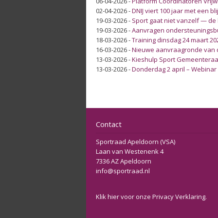
06-04-2026
-
Platform Coördinatoren Vrijw
02-04-2026
-
DNIJ viert 100 jaar met een 
19-03-2026
-
Sport gaat niet vanzelf — de ba
19-03-2026
-
Aanvragen ondersteuningsb
18-03-2026
-
Training dinsdag 24 maart 20
16-03-2026
-
Nieuwe aanvraagronde van 
13-03-2026
-
Kieshulp Sport Gemeenteraa
13-03-2026
-
Donderdag 2 april – Webinar
Contact
Sportraad Apeldoorn (VSA)
Laan van Westenenk 4
7336 AZ Apeldoorn
info@sportraad.nl
Klik
hier
voor onze Privacy Verklaring.