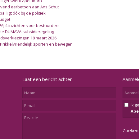
illigerswerk Apeldoorn
blijvend eerbetoon aan Ans Schut
l ligt óók bij de politiek!
udget
26, 4 inzichten voor bestuurders
de DUMAVA-subsidieregeling
dsverkiezingen 18 maart 2026
 Prikkelvriendelijk sporten en bewegen
Laat een bericht achter
Aanmel
Ik g
Ape
Zoeken