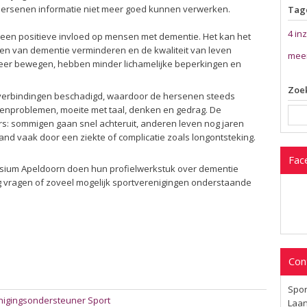
ersenen informatie niet meer goed kunnen verwerken.
Tag
4 in
en positieve invloed op mensen met dementie. Het kan het
en van dementie verminderen en de kwaliteit van leven
mee
eer bewegen, hebben minder lichamelijke beperkingen en
Zoek
 verbindingen beschadigd, waardoor de hersenen steeds
eugenproblemen, moeite met taal, denken en gedrag. De
rs: sommigen gaan snel achteruit, anderen leven nog jaren
emand vaak door een ziekte of complicatie zoals longontsteking.
Fac
um Apeldoorn doen hun profielwerkstuk over dementie
g vragen of zoveel mogelijk sportverenigingen onderstaande
Con
Spor
enigingsondersteuner Sport
Laan