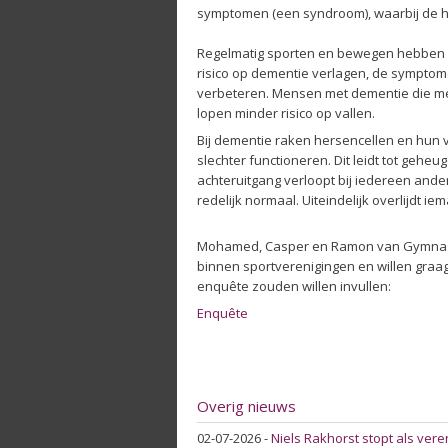
symptomen (een syndroom), waarbij de h
Regelmatig sporten en bewegen hebben e
risico op dementie verlagen, de symptom
verbeteren. Mensen met dementie die m
lopen minder risico op vallen.
Bij dementie raken hersencellen en hun
slechter functioneren. Dit leidt tot geh
achteruitgang verloopt bij iedereen ande
redelijk normaal. Uiteindelijk overlijdt i
Mohamed, Casper en Ramon van Gymnasi
binnen sportverenigingen en willen graa
enquête zouden willen invullen:
Enquête
Overig nieuws
02-07-2026
-
Niels Rakhorst stopt als ver