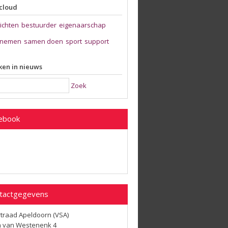
cloud
zichten
bestuurder
eigenaarschap
nemen
samen doen
sport
support
en in nieuws
Zoek
ebook
tactgegevens
traad Apeldoorn (VSA)
 van Westenenk 4