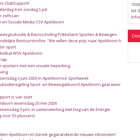
bo ClubSupport!
7336
terdag 4 en zondag 5 juli
tel:
e zelfscan
info
 en Sociale Media CSV Apeldoorn
beweegsubsidie & Basisscholing Prikkelarm Sporten & Bewegen
Dee
delijke Bestuurstrofee: "We willen deze prijs naar Apeldoorn halen"
ctor sport
asketbal WSV Apeldoorn
chap
an sporters met een visuele beperking
ving
woensdag 3 juni 2026 in Apeldoornse Sportweek
 Subsidieregeling Sport- en Beweegakkoord Apeldoorn gaat weer open
port is van start
eldoorn woensdag 20 mei 2026
 woensdag 3 juni, in samenwerking met Dag van de Energie
g voor 55-plussers!
plein Apeldoorn en bereik gegarandeerde nieuwe inkomsten!