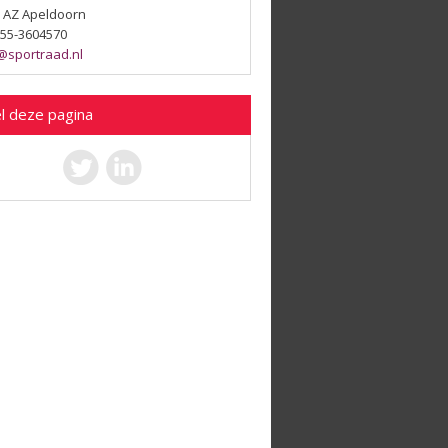
 AZ Apeldoorn
 055-3604570
@sportraad.nl
l deze pagina