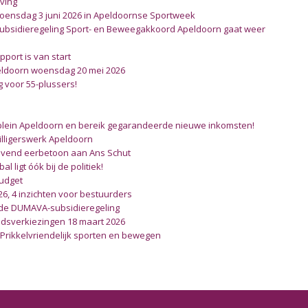
ving
woensdag 3 juni 2026 in Apeldoornse Sportweek
 Subsidieregeling Sport- en Beweegakkoord Apeldoorn gaat weer open
port is van start
eldoorn woensdag 20 mei 2026
g voor 55-plussers!
plein Apeldoorn en bereik gegarandeerde nieuwe inkomsten!
illigerswerk Apeldoorn
blijvend eerbetoon aan Ans Schut
l ligt óók bij de politiek!
udget
26, 4 inzichten voor bestuurders
de DUMAVA-subsidieregeling
dsverkiezingen 18 maart 2026
 Prikkelvriendelijk sporten en bewegen