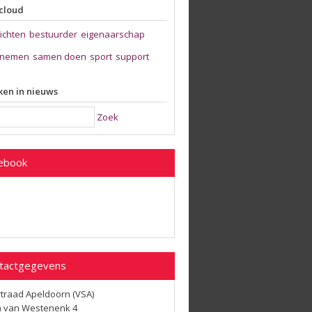
cloud
zichten
bestuurder
eigenaarschap
nemen
samen doen
sport
support
en in nieuws
Zoek
ebook
tactgegevens
traad Apeldoorn (VSA)
 van Westenenk 4