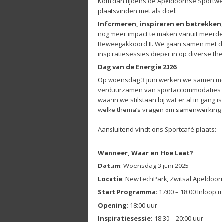
Kom dan tijdens de Apeldoornse Sportwe
plaatsvinden met als doel:
Informeren, inspireren en betrekken
nog meer impact te maken vanuit meerder
Beweegakkoord II. We gaan samen met de
inspiratiesessies dieper in op diverse th
Dag van de Energie 2026
Op woensdag 3 juni werken we samen met 
verduurzamen van sportaccommodaties in
waarin we stilstaan bij wat er al in gang 
welke thema’s vragen om samenwerking
Aansluitend vindt ons Sportcafé plaats:
Wanneer, Waar en Hoe Laat?
Datum
: Woensdag 3 juni 2025
Locatie
: NewTechPark, Zwitsal Apeldoorn
Start Programma
: 17:00 – 18:00 Inloop
Opening
: 18:00 uur
Inspiratiesessie:
18:30 – 20:00 uur