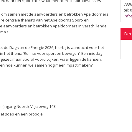
ek naar het Sportcafé, waar meerdere inspiratiesessies
7336
tel:
, om samen met de aanvoerders en betrokken Apeldoorners
info
e centrale thema’s van het Apeldoorns Sport- en
 aanvoerders en betrokken Apeldoorners in verschillende
ema’s.
Dee
de Dag van de Energie 2026, hierbij is aandacht voor het
 het thema ‘Ruimte voor sport en bewegen’. Een middag
is gezet, maar vooral vooruitkijken: waar liggen de kansen,
 en hoe kunnen we samen nog meer impact maken?
 (ingang Noord), Vlijtseweg 148
 met soep en een broodje