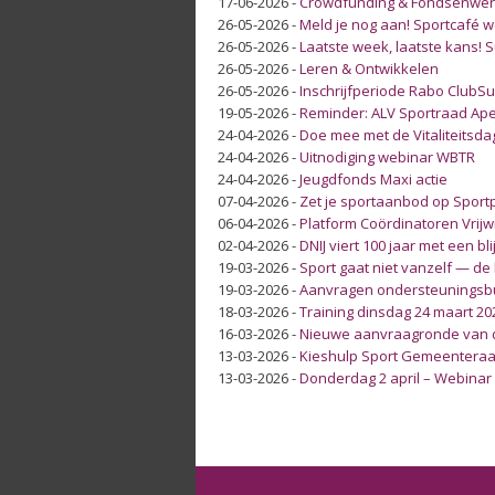
17-06-2026
-
Crowdfunding & Fondsenwer
26-05-2026
-
Meld je nog aan! Sportcafé 
26-05-2026
-
Laatste week, laatste kans!
26-05-2026
-
Leren & Ontwikkelen
26-05-2026
-
Inschrijfperiode Rabo ClubSup
19-05-2026
-
Reminder: ALV Sportraad Ap
24-04-2026
-
Doe mee met de Vitaliteitsda
24-04-2026
-
Uitnodiging webinar WBTR
24-04-2026
-
Jeugdfonds Maxi actie
07-04-2026
-
Zet je sportaanbod op Sport
06-04-2026
-
Platform Coördinatoren Vrijw
02-04-2026
-
DNIJ viert 100 jaar met een 
19-03-2026
-
Sport gaat niet vanzelf — de ba
19-03-2026
-
Aanvragen ondersteuningsb
18-03-2026
-
Training dinsdag 24 maart 20
16-03-2026
-
Nieuwe aanvraagronde van 
13-03-2026
-
Kieshulp Sport Gemeenteraa
13-03-2026
-
Donderdag 2 april – Webinar