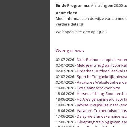
Einde Programma
: Afsluiting om 20:00 
Aanmelden
Meer informatie en de wijze van aanmeld
verdere details!
We hopen je te zien op 3 juni!
Overig nieuws
02-07-2026
-
Niels Rakhorst stopt als ver
02-07-2026
-
Meld je (nu nog) aan voor Ra
02-07-2026
-
Orderbos Outdoor Festival za
02-07-2026
-
Sport NL Toegankelijk, nieuw
02-07-2026
-
Vacatures Websitebeheerder
18-06-2026
-
Extra aandacht voor hitte
18-06-2026
-
Hersenstichting: Sport- en 
18-06-2026
-
HC Ares genomineerd voor lan
18-06-2026
-
Adviseur vrijwillige inzet - se
18-06-2026
-
Vacature: Trainer rolstoelb
17-06-2026
-
Daisy viert landskampioens
17-06-2026
-
E-learning: training geven a