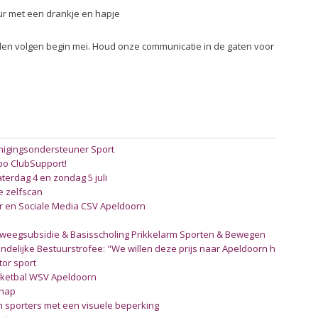
uur met een drankje en hapje
en volgen begin mei. Houd onze communicatie in de gaten voor
enigingsondersteuner Sport
bo ClubSupport!
terdag 4 en zondag 5 juli
e zelfscan
 en Sociale Media CSV Apeldoorn
beweegsubsidie & Basisscholing Prikkelarm Sporten & Bewegen
delijke Bestuurstrofee: "We willen deze prijs naar Apeldoorn halen"
ctor sport
asketbal WSV Apeldoorn
chap
an sporters met een visuele beperking