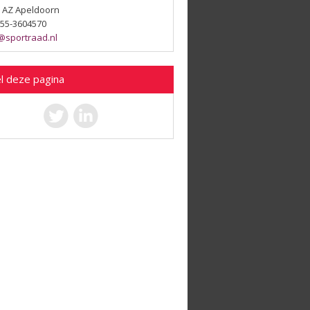
 AZ Apeldoorn
 055-3604570
@sportraad.nl
l deze pagina