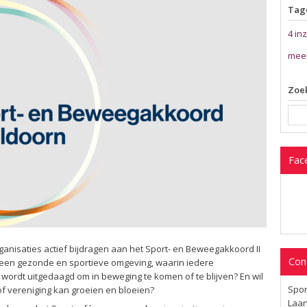
Tag
4 in
mee
Zoek
Fac
anisaties actief bijdragen aan het Sport- en Beweegakkoord II
Con
or een gezonde en sportieve omgeving, waarin iedere
 wordt uitgedaagd om in beweging te komen of te blijven? En wil
Spor
f vereniging kan groeien en bloeien?
Laan