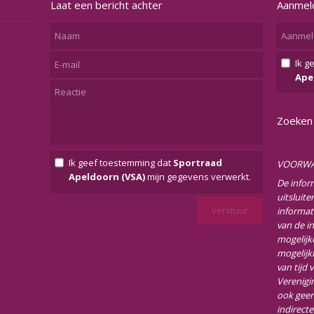
Laat een bericht achter
Aanmel
Ik g
Ape
Zoeken
Ik geef toestemming dat
Sportraad
VOORW
Apeldoorn (VSA)
mijn gegevens verwerkt.
De infor
uitsluit
informat
van de i
mogelijke
mogelijk
van tijd 
Verenigi
ook geen
indirect