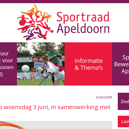
overzicht
op woensdag 3 juni, in samenwerking met
Laa