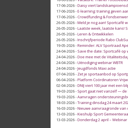
17-06-2026
-
Daisy viert landskampioens
17-06-2026
-
E-learning: training geven a
17-06-2026
-
Crowdfunding & Fondsenwer
26-05-2026
-
Meld je nog aan! Sportcafé 
26-05-2026
-
Laatste week, laatste kans!
26-05-2026
-
Leren & Ontwikkelen
26-05-2026
-
Inschrijfperiode Rabo ClubSup
19-05-2026
-
Reminder: ALV Sportraad Ap
24-04-2026
-
Save the date: Sportcafé op
24-04-2026
-
Doe mee met de Vitaliteitsda
24-04-2026
-
Uitnodiging webinar WBTR
24-04-2026
-
Jeugdfonds Maxi actie
07-04-2026
-
Zet je sportaanbod op Sport
06-04-2026
-
Platform Coördinatoren Vrijw
02-04-2026
-
DNIJ viert 100 jaar met een 
19-03-2026
-
Sport gaat niet vanzelf — de ba
19-03-2026
-
Aanvragen ondersteuningsb
18-03-2026
-
Training dinsdag 24 maart 20
16-03-2026
-
Nieuwe aanvraagronde van 
13-03-2026
-
Kieshulp Sport Gemeenteraa
13-03-2026
-
Donderdag 2 april – Webinar