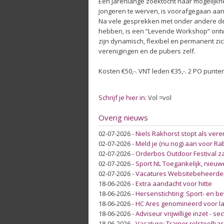
Een jarenlange zoektocht naar mogelijk
jongeren te werven, is voorafgegaan aan
Na vele gesprekken met onder andere de
hebben, is een “Levende Workshop” ont
zijn dynamisch, flexibel en permanent zi
verenigingen en de pubers zelf.
Kosten €50,-. VNT leden €35,-. 2 PO punte
Schrijf je hier in
: Vol =vol
Overig nieuws
02-07-2026
-
Niels Rakhorst stopt als ver
02-07-2026
-
Meld je (nu nog) aan voor Ra
02-07-2026
-
Orderbos Outdoor Festival za
02-07-2026
-
Sport NL Toegankelijk, nieuw
02-07-2026
-
Vacatures Websitebeheerder
18-06-2026
-
Extra aandacht voor hitte
18-06-2026
-
Hersenstichting: Sport- en 
18-06-2026
-
HC Ares genomineerd voor lan
18-06-2026
-
Adviseur vrijwillige inzet - se
18-06-2026
-
Vacature: Trainer rolstoelb