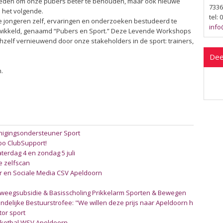
heden om onze pubers beter te behouden, maar ook nieuwe
7336
 het volgende.
tel:
 jongeren zelf, ervaringen en onderzoeken bestudeerd te
info
wikkeld, genaamd “Pubers en Sport.” Deze Levende Workshops
chzelf vernieuwend door onze stakeholders in de sport: trainers,
Dee
n.
enigingsondersteuner Sport
bo ClubSupport!
terdag 4 en zondag 5 juli
e zelfscan
 en Sociale Media CSV Apeldoorn
beweegsubsidie & Basisscholing Prikkelarm Sporten & Bewegen
delijke Bestuurstrofee: "We willen deze prijs naar Apeldoorn halen"
ctor sport
asketbal WSV Apeldoorn