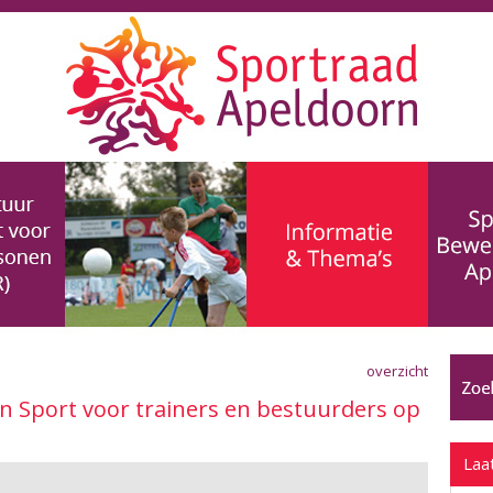
overzicht
n Sport voor trainers en bestuurders op
Laa