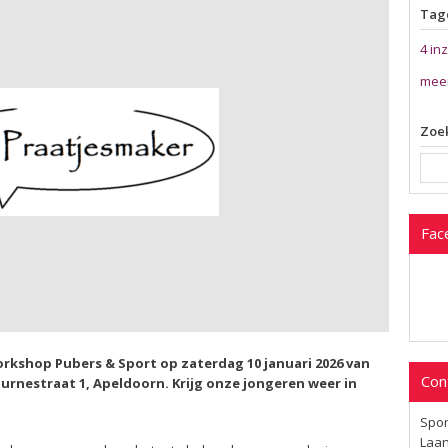
Tag
4 in
mee
Zoek
Fac
workshop Pubers & Sport op zaterdag 10 januari 2026 van
Con
turnestraat 1, Apeldoorn. Krijg onze jongeren weer in
Spor
Laan