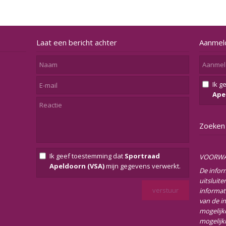
Laat een bericht achter
Aanmel
Ik g
Ape
Zoeken
Ik geef toestemming dat
Sportraad
VOORW
Apeldoorn (VSA)
mijn gegevens verwerkt.
De infor
uitsluit
informat
van de i
mogelijke
mogelijk