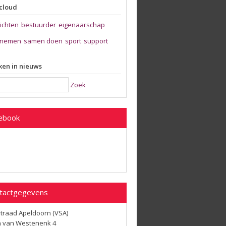
cloud
zichten
bestuurder
eigenaarschap
nemen
samen doen
sport
support
en in nieuws
Zoek
ebook
tactgegevens
traad Apeldoorn (VSA)
 van Westenenk 4