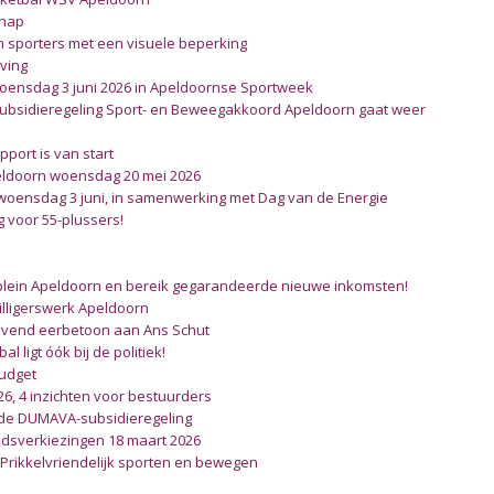
chap
an sporters met een visuele beperking
ving
woensdag 3 juni 2026 in Apeldoornse Sportweek
 Subsidieregeling Sport- en Beweegakkoord Apeldoorn gaat weer open
port is van start
eldoorn woensdag 20 mei 2026
 woensdag 3 juni, in samenwerking met Dag van de Energie
g voor 55-plussers!
plein Apeldoorn en bereik gegarandeerde nieuwe inkomsten!
illigerswerk Apeldoorn
blijvend eerbetoon aan Ans Schut
l ligt óók bij de politiek!
udget
26, 4 inzichten voor bestuurders
de DUMAVA-subsidieregeling
dsverkiezingen 18 maart 2026
 Prikkelvriendelijk sporten en bewegen