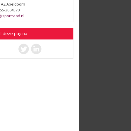
 AZ Apeldoorn
 055-3604570
@sportraad.nl
l deze pagina