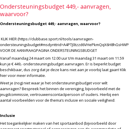
Ondersteuningsbudget 449,- aanvragen,
waarvoor?
Ondersteuningsbudget 449,- aanvragen, waarvoor?
KLIK HIER (https://clubbase.sport.nl/tools/aanvragen-
ondersteuningsbudget#msdynttrid=A4PTJ0tzzd6VHePkmQqX6H8hGsHW
VOOR DE AANVRAAGPAGINA ONDERSTEUNINGSBUDGET
Vanaf maandag 24 maart om 12.00 uur t/m maandag 31 maart om 11.59
kun je € 449,- ondersteuningsbudget aanvragen. Er is beperkt budget
beschikbaar, dus zorg dat je deze kans niet aan je voorbij laat gaan! Klik
hier voor meer informatie.
Weet je (nog) niet waar je het ondersteuningsbudget voor wilt
aanvragen? Bespreek het binnen de vereniging, bijvoorbeeld met de
jeugdcommissie, vertrouwenscontactpersoon of ouders. Hierbij een
aantal voorbeelden voor de thema’s inclusie en sociale veiligheid:
Inclusie
Het toegankelijker maken van het sportaanbod (bijvoorbeeld door
aangepast sportmateriaal of aanpassingen aan de accommodatie of