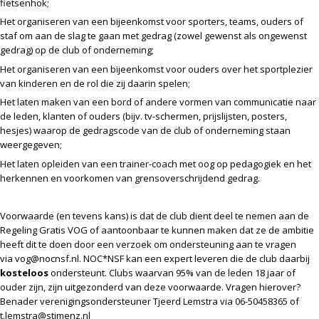
fietsenhok;
Het organiseren van een bijeenkomst voor sporters, teams, ouders of
staf om aan de slag te gaan met gedrag (zowel gewenst als ongewenst
gedrag) op de club of onderneming;
Het organiseren van een bijeenkomst voor ouders over het sportplezier
van kinderen en de rol die zij daarin spelen;
Het laten maken van een bord of andere vormen van communicatie naar
de leden, klanten of ouders (bijv. tv-schermen, prijslijsten, posters,
hesjes) waarop de gedragscode van de club of onderneming staan
weergegeven;
Het laten opleiden van een trainer-coach met oog op pedagogiek en het
herkennen en voorkomen van grensoverschrijdend gedrag.
Voorwaarde (en tevens kans) is dat de club dient deel te nemen aan de
Regeling Gratis VOG of aantoonbaar te kunnen maken dat ze de ambitie
heeft dit te doen door een verzoek om ondersteuning aan te vragen
via vog@nocnsf.nl. NOC*NSF kan een expert leveren die de club daarbij
kosteloos
ondersteunt. Clubs waarvan 95% van de leden 18 jaar of
ouder zijn, zijn uitgezonderd van deze voorwaarde. Vragen hierover?
Benader verenigingsondersteuner Tjeerd Lemstra via 06-50458365 of
t.lemstra@stimenz.nl