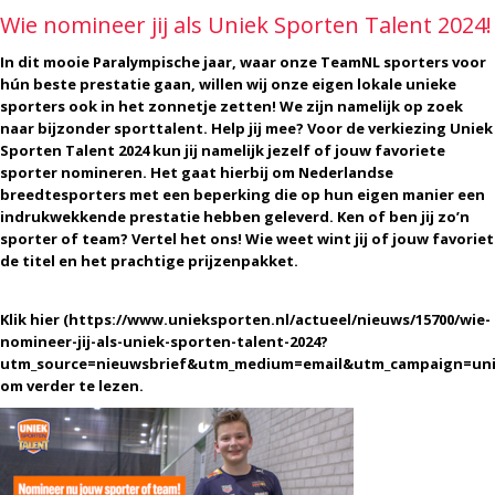
Wie nomineer jij als Uniek Sporten Talent 2024!
In dit mooie Paralympische jaar, waar onze TeamNL sporters voor
hún beste prestatie gaan, willen wij onze eigen lokale unieke
sporters ook in het zonnetje zetten! We zijn namelijk op zoek
naar bijzonder sporttalent. Help jij mee? Voor de verkiezing Uniek
Sporten Talent 2024 kun jij namelijk jezelf of jouw favoriete
sporter nomineren. Het gaat hierbij om Nederlandse
breedtesporters met een beperking die op hun eigen manier een
indrukwekkende prestatie hebben geleverd. Ken of ben jij zo’n
sporter of team? Vertel het ons! Wie weet wint jij of jouw favoriet
de titel en het prachtige prijzenpakket.
Klik hier (https://www.unieksporten.nl/actueel/nieuws/15700/wie-
nomineer-jij-als-uniek-sporten-talent-2024?
utm_source=nieuwsbrief&utm_medium=email&utm_campaign=uni
om verder te lezen.